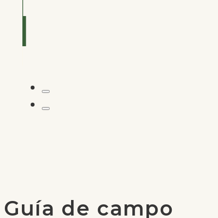
VER
S
Guía de campo