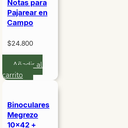
variantes.
Notas para
Las
Pajarear en
opciones
Campo
se
pueden
$
24.800
elegir
en
Añadir al
la
carrito
página
de
producto
Binoculares
Megrezo
10×42 +