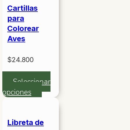
Cartillas
para
Colorear
Aves
$
24.800
Seleccionar
opciones
Este
producto
tiene
múltiples
Libreta de