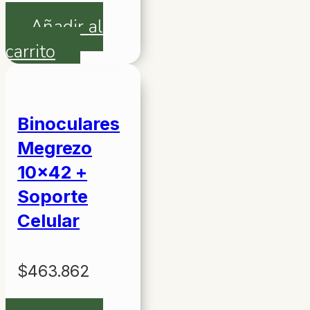
en
Añadir al
la
carrito
página
de
producto
Binoculares
Megrezo
10×42 +
Soporte
Celular
$
463.862