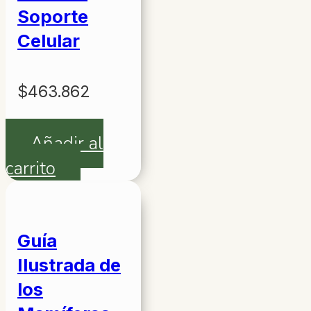
Soporte
Celular
$
463.862
Añadir al
carrito
Guía
Ilustrada de
los