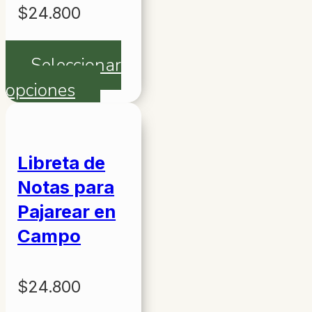
$
24.800
Seleccionar
opciones
Este
producto
tiene
múltiples
Libreta de
variantes.
Notas para
Las
Pajarear en
opciones
Campo
se
pueden
$
24.800
elegir