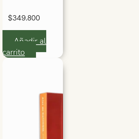
$
349.800
Añadir al
carrito